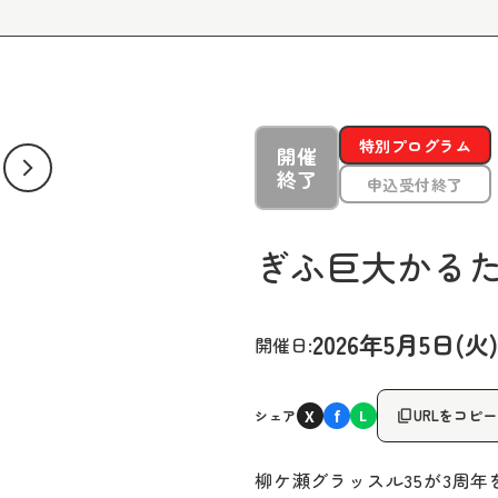
特別プログラム
開催
終了
申込受付終了
ぎふ巨大かる
2026年5月5日(火)
開催日:
X
f
content_copy
URLをコピー
シェア
L
柳ケ瀬グラッスル35が3周