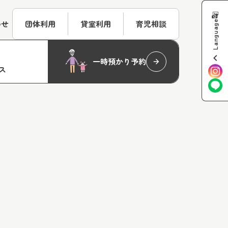
Language
わせ
団体利用
貸室利用
育児相談
一時預かり予約
ス