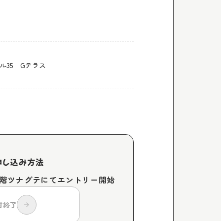
ル35 Gテラス
申し込み方法
・４階ツナグテにてエントリー開始
付終了
arrow_forward