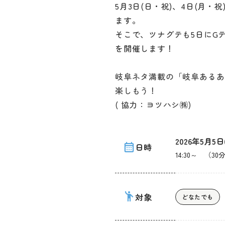
5月3日(日・祝)、4日(月・
ます。
そこで、ツナグテも5日にG
を開催します！
岐阜ネタ満載の「岐阜あるある
楽しもう！
( 協力：ヨツハシ㈱)
2026年5月5日
calendar_month
日時
14:30～ （3
emoji_people
対象
どなたでも