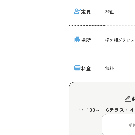
person_check
定員
20組
apartment
場所
柳ケ瀬グラッス
wallet
料金
無料
border_color
14：00～　Gテラス
受