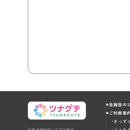
当施設の
ご利用案
きっず
ふぁみ
岐阜市徹明通二丁目18番地