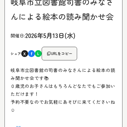
岐阜市立図書館司書のみなさ
んによる絵本の読み聞かせ会
2026年5月13日(水)
開催日:
X
f
content_copy
URLをコピー
シェア
L
岐阜市立図書館の司書のみなさんによる絵本の読
み聞かせ会です📚
０歳児のお子さんはもちろんどなたでもご参加い
ただけます！
予約不要なのでお気軽にあそびに来てくださいね
☺