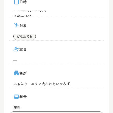
calendar_month
日時
2026年5月13日(水)
11:00〜11:30
emoji_people
対象
どなたでも
person_check
定員
―
apartment
場所
ふぁみりーエリア内ふれあいひろば
wallet
料金
無料