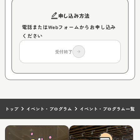
border_color
申し込み方法
電話またはWebフォームからお申し込み
ください
受付終了
arrow_forward
トップ
イベント・プログラム
イベント・プログラム一覧