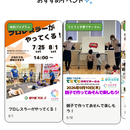
auto_awesome
おすすめイベント
特別プログラム
てとてと子育てサークル
特
親子で作ってあそんで楽しも
み
プロレスラーがやってくる！
う！
8/8
8/1
9/10