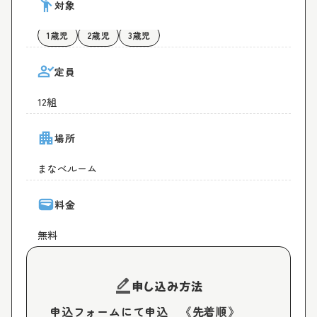
emoji_people
対象
1歳児
2歳児
3歳児
person_check
定員
12組
apartment
場所
まなべルーム
wallet
料金
無料
border_color
申し込み方法
申込フォームにて申込　《先着順》
