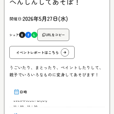
へんしんしてあそぼ！
2026年5月27日(水)
開催日:
X
f
content_copy
URLをコピー
シェア
L
イベントレポートはこちら
arrow_forward
うごいたり、まとったり、ペイントしたりして、
親子でいろいろなものに変身してあそびます！
calendar_month
日時
2026年5月27日(水)
11：00～11：30