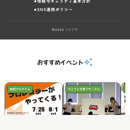
情報セキュリティ基本方針
SNS運用ポリシー
©2026 ツナグテ
auto_awesome
おすすめイベント
特別プログラム
てとてと子育てサークル
特