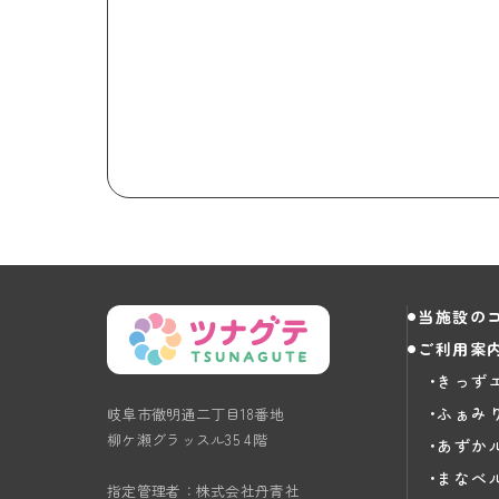
当施設の
ご利用案
きっず
ふぁみ
岐阜市徹明通二丁目18番地
柳ケ瀬グラッスル35 4階
あずか
まなべ
指定管理者：株式会社丹青社