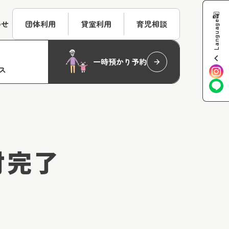
Language
わせ
団体利用
貸室利用
育児相談
一時預かり予約
ス
付完了